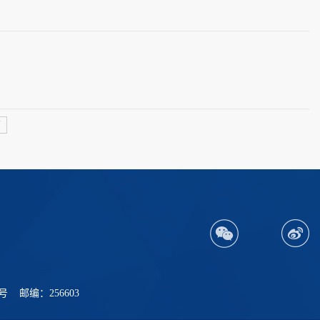
页
 邮编：256603